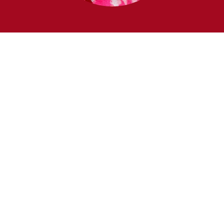
Objekte / Installation
Monokultur
Für die Arbeit Monokultur habe ich in drei Rosenmotiv-
Kleidungsgegenstände echte Rosenzweige
eingearbeitet.