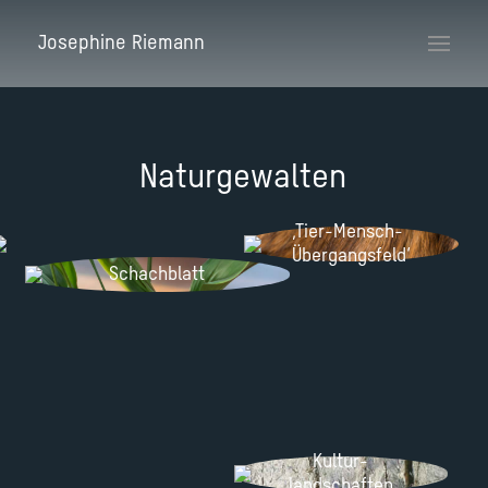
Josephine Riemann
Naturgewalten
‚Tier-Mensch-
Übergangsfeld‘
Schachblatt
Kultur-
landschaften