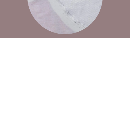
Installation
‚Jedes Töpfchen findet sein Deckelchen‘
Der Volksmund hat in der im Titel verwendeten
Redewendung einen Sachverhalt aus der Küche auf
Liebespaare übertragen. In dieser Arbeit kommen Frau
und Mann in Form von Wäschestücken zusammen, nicht
aber ohne zuvor zerlegt bzw. durchlöchert zu werden.